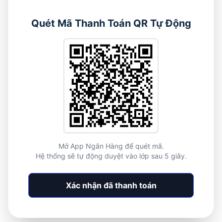
Quét Mã Thanh Toán QR Tự Động
Mở App Ngân Hàng để quét mã.
Hệ thống sẽ tự động duyệt vào lớp sau 5 giây.
Xác nhận đã thanh toán