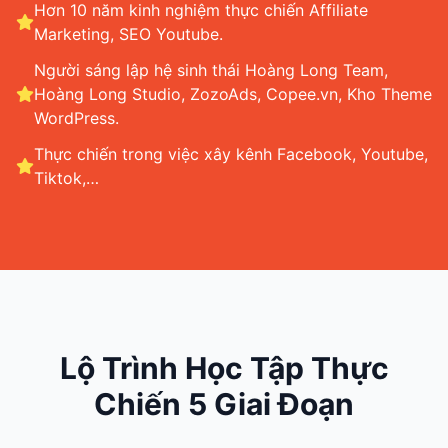
Hơn 10 năm kinh nghiệm thực chiến Affiliate
Marketing, SEO Youtube.
Người sáng lập hệ sinh thái Hoàng Long Team,
Hoàng Long Studio, ZozoAds, Copee.vn, Kho Theme
WordPress.
Thực chiến trong việc xây kênh Facebook, Youtube,
Tiktok,…
Lộ Trình Học Tập Thực
Chiến 5 Giai Đoạn